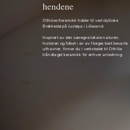
hendene
Othilies Keramikk holder til ved idylliske 
Brekkestø på Justøya i Lillesand. 
Inspirert av den særegne lokale naturen, 
historien og folket i en av Norges best bevarte 
uthavner, finner du i verkstedet til Othilie 
håndlaget keramikk for enhver anledning.  