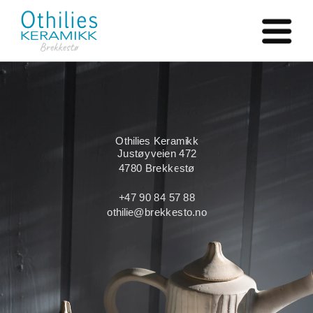
Othilies Keramikk
Justøyveien 472
4780 Brekkestø
+47 90 84 57 88
othilie@brekkesto.no